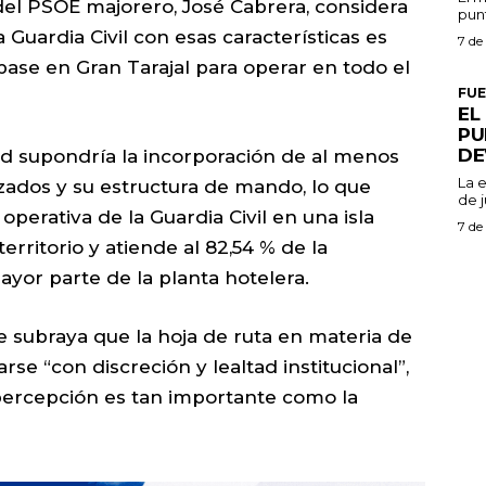
 del PSOE majorero, José Cabrera, considera
punt
 Guardia Civil con esas características es
7 de
base en Gran Tarajal para operar en todo el
FU
EL
PU
DE
d supondría la incorporación de al menos
La 
zados y su estructura de mando, lo que
de j
operativa de la Guardia Civil en una isla
7 de
erritorio y atiende al 82,54 % de la
ayor parte de la planta hotelera.
 subraya que la hoja de ruta en materia de
e “con discreción y lealtad institucional”,
percepción es tan importante como la