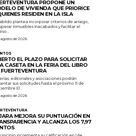
ERTEVENTURA PROPONE UN
DELO DE VIVIENDA QUE PRIORICE
QUIENES RESIDEN EN LA ISLA
abildo plantea incorporar criterios de arraigo,
perar inmuebles inacabados y facilitar el
so...
 agosto de 2026
ENTOS
IERTO EL PLAZO PARA SOLICITAR
A CASETA EN LA FERIA DEL LIBRO
 FUERTEVENTURA
erías, editoriales y asociaciones podrán
entar sus solicitudes hasta el próximo 11 de
septiembre El...
 agosto de 2026
ERTEVENTURA
JARA MEJORA SU PUNTUACIÓN EN
ANSPARENCIA Y ALCANZA LOS 7,97
NTOS
unicipio incrementa su calificación en 1,64