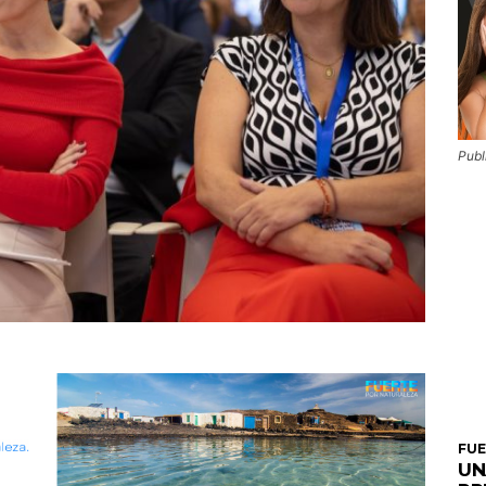
Publ
FU
UN