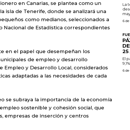
 pionero en Canarias, se plantea como un
La 
des
a isla de Tenerife, donde se analizará una
may
o pequeños como medianos, seleccionados a
6 de
tuto Nacional de Estadística correspondientes
FU
PÁ
DE
25
nte en el papel que desempeñan los
El 
unicipales de empleo y desarrollo
9,1%
e Empleo y Desarrollo Local, considerados
6 de
íticas adaptadas a las necesidades de cada
eo se subraya la importancia de la economía
mpleo sostenible y cohesión social, que
s, empresas de inserción y centros