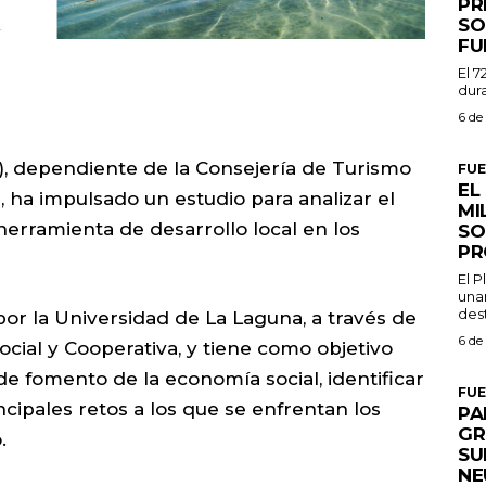
PR
SO
FU
El 7
dura
6 de
), dependiente de la Consejería de Turismo
FU
EL
 ha impulsado un estudio para analizar el
MI
erramienta de desarrollo local en los
SO
PR
El 
una
dest
por la Universidad de La Laguna, a través de
6 de
cial y Cooperativa, y tiene como objetivo
de fomento de la economía social, identificar
FU
ncipales retos a los que se enfrentan los
PA
GR
.
SU
NE