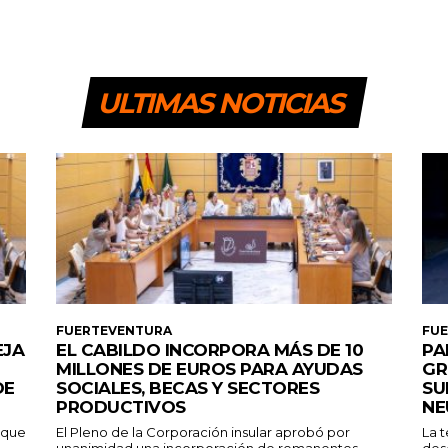
ULTIMAS NOTICIAS
FUERTEVENTURA
FU
EJA
EL CABILDO INCORPORA MÁS DE 10
PA
MILLONES DE EUROS PARA AYUDAS
GR
DE
SOCIALES, BECAS Y SECTORES
SU
PRODUCTIVOS
NE
a que
El Pleno de la Corporación insular aprobó por
La 
unanimidad una incorporación de remanentes
des