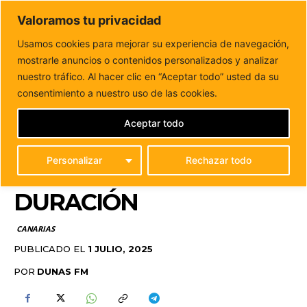
DUNAS FM
Valoramos tu privacidad
Tu informacion de forma cercana
Usamos cookies para mejorar su experiencia de navegación,
mostrarle anuncios o contenidos personalizados y analizar
Inicio
CANARIAS
España activa el registro obligatorio
para alquileres turísticos de corta duración
nuestro tráfico. Al hacer clic en “Aceptar todo” usted da su
ESPAÑA ACTIVA EL
consentimiento a nuestro uso de las cookies.
REGISTRO OBLIGATORIO
Aceptar todo
PARA ALQUILERES
Personalizar
Rechazar todo
TURÍSTICOS DE CORTA
DURACIÓN
CANARIAS
PUBLICADO EL
1 JULIO, 2025
POR
DUNAS FM