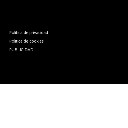
[contact-form-7 id="13ac01f" title="Formulario de contacto
1"]
Política de privacidad
Politica de cookies
PUBLICIDAD