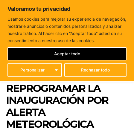
DUNAS FM
Valoramos tu privacidad
Tu informacion de forma cercana
Usamos cookies para mejorar su experiencia de navegación,
mostrarle anuncios o contenidos personalizados y analizar
Inicio
FUERTEVENTURA
FEAGA 2025 arranca el viernes 5
de abril con su programación tras...
nuestro tráfico. Al hacer clic en “Aceptar todo” usted da su
FEAGA 2025 ARRANCA
consentimiento a nuestro uso de las cookies.
EL VIERNES 5 DE ABRIL
Aceptar todo
CON SU
Personalizar
Rechazar todo
PROGRAMACIÓN TRAS
REPROGRAMAR LA
INAUGURACIÓN POR
ALERTA
METEOROLÓGICA