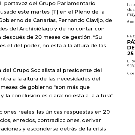
l portavoz del Grupo Parlamentario
La 
des
cusado este martes [11] en el Pleno de la
may
Gobierno de Canarias, Fernando Clavijo, de
6 de
ades del Archipiélago y de no contar con
FU
a después de 20 meses de gestión. “Su
PÁ
s el del poder, no está a la altura de las
DE
25
El 
9,1%
 del Grupo Socialista al presidente del
6 de
tra a la altura de las necesidades del
0 meses de gobierno “son más que
y la conclusión es clara: no está a la altura”.
uciones reales, las únicas respuestas en 20
os, enredos, contradicciones, derivar
aciones y esconderse detrás de la crisis