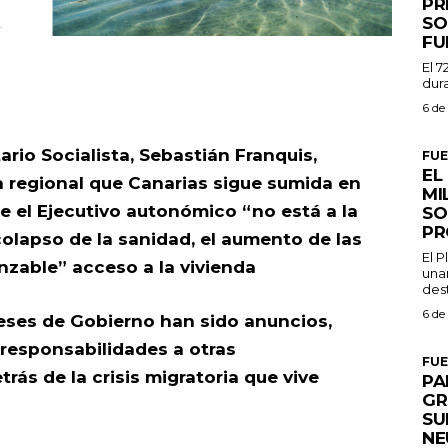
PR
SO
FU
El 7
dura
6 de
rio Socialista, Sebastián Franquis,
FU
EL
a regional que Canarias sigue sumida en
MI
e el Ejecutivo autonómico “no está a la
SO
PR
colapso de la sanidad, el aumento de las
El 
anzable” acceso a la vivienda
una
dest
6 de
eses de Gobierno han sido anuncios,
 responsabilidades a otras
FU
ás de la crisis migratoria que vive
PA
GR
SU
NE