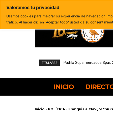
Valoramos tu privacidad
Política de privacidad
Politica de cookies
Usamos cookies para mejorar su experiencia de navegación, most
tráfico. Al hacer clic en “Aceptar todo” usted da su consentimien
Pájara reduce un 21,4% el de
TITULARES
INICIO
DIRECT
Inicio
POLÍTICA
Franquis a Clavijo: “Su G