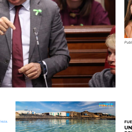
Publ
FU
UN