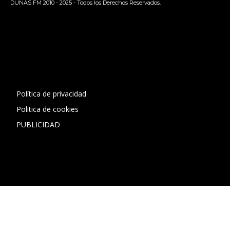
DUNAS FM 2010 - 2025 - Todos los Derechos Reservados.
[contact-form-7 id="13ac01f" title="Formulario de contacto
1"]
Política de privacidad
Politica de cookies
PUBLICIDAD