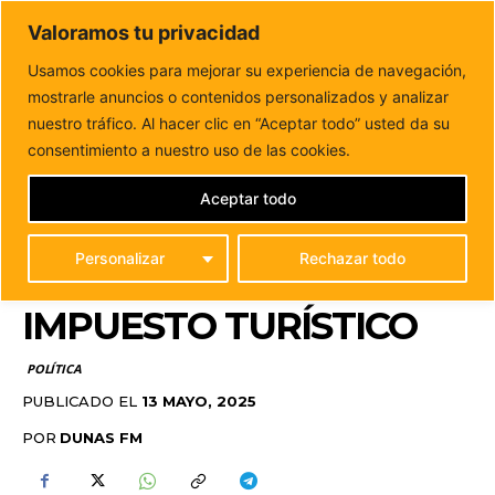
DUNAS FM
Valoramos tu privacidad
Tu informacion de forma cercana
Usamos cookies para mejorar su experiencia de navegación,
mostrarle anuncios o contenidos personalizados y analizar
Inicio
POLÍTICA
Franquis acusa a Clavijo de “generar
confusión y enredo” por su gestión...
nuestro tráfico. Al hacer clic en “Aceptar todo” usted da su
FRANQUIS ACUSA A
consentimiento a nuestro uso de las cookies.
CLAVIJO DE “GENERAR
Aceptar todo
CONFUSIÓN Y ENREDO”
Personalizar
Rechazar todo
POR SU GESTIÓN DEL
IMPUESTO TURÍSTICO
POLÍTICA
PUBLICADO EL
13 MAYO, 2025
POR
DUNAS FM