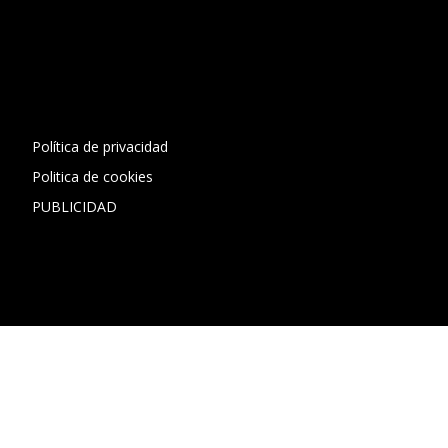
[contact-form-7 id="13ac01f" title="Formulario de contacto
1"]
Política de privacidad
Politica de cookies
PUBLICIDAD