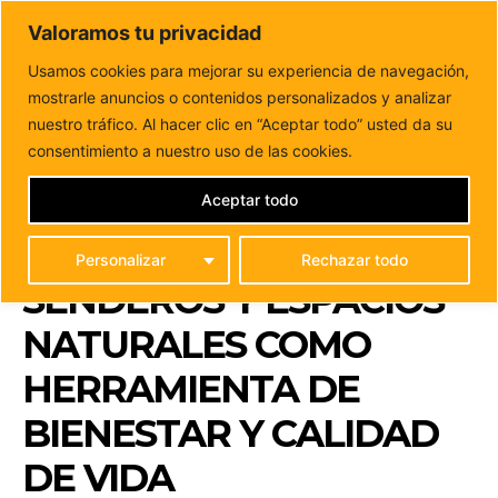
DUNAS FM
Valoramos tu privacidad
Tu informacion de forma cercana
Usamos cookies para mejorar su experiencia de navegación,
mostrarle anuncios o contenidos personalizados y analizar
Inicio
FUERTEVENTURA
‘Fuerteventura, bonita por
naturaleza’ mejora senderos y espacios naturales como
nuestro tráfico. Al hacer clic en “Aceptar todo” usted da su
herramienta de...
consentimiento a nuestro uso de las cookies.
‘FUERTEVENTURA,
BONITA POR
Aceptar todo
NATURALEZA’ MEJORA
Personalizar
Rechazar todo
SENDEROS Y ESPACIOS
NATURALES COMO
HERRAMIENTA DE
BIENESTAR Y CALIDAD
DE VIDA