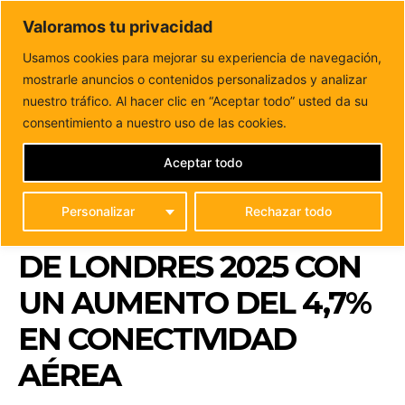
DUNAS FM
Valoramos tu privacidad
Tu informacion de forma cercana
Usamos cookies para mejorar su experiencia de navegación,
mostrarle anuncios o contenidos personalizados y analizar
Inicio
FUERTEVENTURA
Fuerteventura consolida su
crecimiento turístico en la WTM de Londres 2025 con...
nuestro tráfico. Al hacer clic en “Aceptar todo” usted da su
FUERTEVENTURA
consentimiento a nuestro uso de las cookies.
CONSOLIDA SU
Aceptar todo
CRECIMIENTO
Personalizar
Rechazar todo
TURÍSTICO EN LA WTM
DE LONDRES 2025 CON
UN AUMENTO DEL 4,7%
EN CONECTIVIDAD
AÉREA