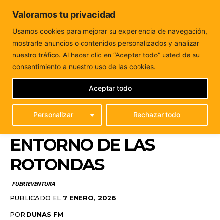
DUNAS FM
Valoramos tu privacidad
Tu informacion de forma cercana
Usamos cookies para mejorar su experiencia de navegación,
mostrarle anuncios o contenidos personalizados y analizar
Inicio
FUERTEVENTURA
Fuerteventura mejorará la
eficiencia energética de la FV-2 en el entorno de...
nuestro tráfico. Al hacer clic en “Aceptar todo” usted da su
FUERTEVENTURA
consentimiento a nuestro uso de las cookies.
MEJORARÁ LA
Aceptar todo
EFICIENCIA ENERGÉTICA
Personalizar
Rechazar todo
DE LA FV-2 EN EL
ENTORNO DE LAS
ROTONDAS
FUERTEVENTURA
PUBLICADO EL
7 ENERO, 2026
POR
DUNAS FM