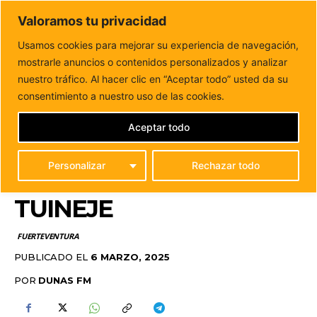
DUNAS FM
Valoramos tu privacidad
Tu informacion de forma cercana
Usamos cookies para mejorar su experiencia de navegación,
mostrarle anuncios o contenidos personalizados y analizar
Inicio
FUERTEVENTURA
Gestur Canarias S.A. comienza a
operar como medio propio del Ayuntamiento de...
nuestro tráfico. Al hacer clic en “Aceptar todo” usted da su
GESTUR CANARIAS S.A.
consentimiento a nuestro uso de las cookies.
COMIENZA A OPERAR
Aceptar todo
COMO MEDIO PROPIO
Personalizar
Rechazar todo
DEL AYUNTAMIENTO DE
TUINEJE
FUERTEVENTURA
PUBLICADO EL
6 MARZO, 2025
POR
DUNAS FM