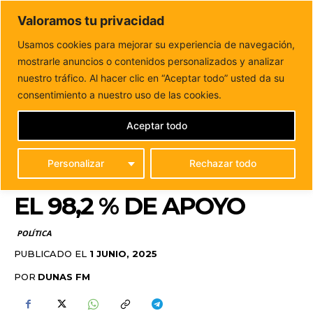
DUNAS FM
Valoramos tu privacidad
Tu informacion de forma cercana
Usamos cookies para mejorar su experiencia de navegación,
mostrarle anuncios o contenidos personalizados y analizar
Inicio
POLÍTICA
Jessica de León, nueva presidenta del
PP de Fuerteventura con el 98,2...
nuestro tráfico. Al hacer clic en “Aceptar todo” usted da su
JESSICA DE LEÓN,
consentimiento a nuestro uso de las cookies.
NUEVA PRESIDENTA
Aceptar todo
DEL PP DE
Personalizar
Rechazar todo
FUERTEVENTURA CON
EL 98,2 % DE APOYO
POLÍTICA
PUBLICADO EL
1 JUNIO, 2025
POR
DUNAS FM