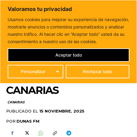
DUNAS FM
Valoramos tu privacidad
Tu informacion de forma cercana
Usamos cookies para mejorar su experiencia de navegación,
mostrarle anuncios o contenidos personalizados y analizar
Inicio
CANARIAS
José García Leal asume la Dirección
General de Aguas del Gobierno de...
nuestro tráfico. Al hacer clic en “Aceptar todo” usted da su
JOSÉ GARCÍA LEAL
consentimiento a nuestro uso de las cookies.
ASUME LA DIRECCIÓN
Aceptar todo
GENERAL DE AGUAS
Personalizar
Rechazar todo
DEL GOBIERNO DE
CANARIAS
CANARIAS
PUBLICADO EL
15 NOVIEMBRE, 2025
POR
DUNAS FM