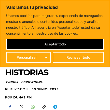
DUNAS FM
Valoramos tu privacidad
Tu informacion de forma cercana
Usamos cookies para mejorar su experiencia de navegación,
mostrarle anuncios o contenidos personalizados y analizar
Inicio
EVENTOS
La Biblioplaya de Los Pozos vuelve a
convertir el verano en un...
nuestro tráfico. Al hacer clic en “Aceptar todo” usted da su
LA BIBLIOPLAYA DE LOS
consentimiento a nuestro uso de las cookies.
POZOS VUELVE A
Aceptar todo
CONVERTIR EL VERANO
Personalizar
Rechazar todo
EN UN MAR DE
HISTORIAS
EVENTOS
FUERTEVENTURA
PUBLICADO EL
30 JUNIO, 2025
POR
DUNAS FM