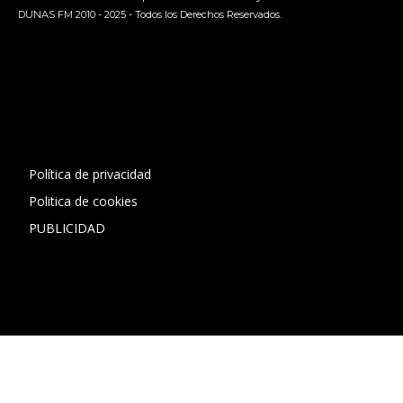
DUNAS FM 2010 - 2025 - Todos los Derechos Reservados.
[contact-form-7 id="13ac01f" title="Formulario de contacto
1"]
Política de privacidad
Politica de cookies
PUBLICIDAD