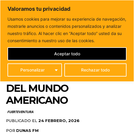
DUNAS FM
Valoramos tu privacidad
Tu informacion de forma cercana
Usamos cookies para mejorar su experiencia de navegación,
mostrarle anuncios o contenidos personalizados y analizar
Inicio
FUERTEVENTURA
La Cátedra Miguel de Unamuno
regresa a Fuerteventura para analizar su visión...
nuestro tráfico. Al hacer clic en “Aceptar todo” usted da su
LA CÁTEDRA MIGUEL DE
consentimiento a nuestro uso de las cookies.
UNAMUNO REGRESA A
Aceptar todo
FUERTEVENTURA PARA
Personalizar
Rechazar todo
ANALIZAR SU VISIÓN
DEL MUNDO
AMERICANO
FUERTEVENTURA
PUBLICADO EL
24 FEBRERO, 2026
POR
DUNAS FM