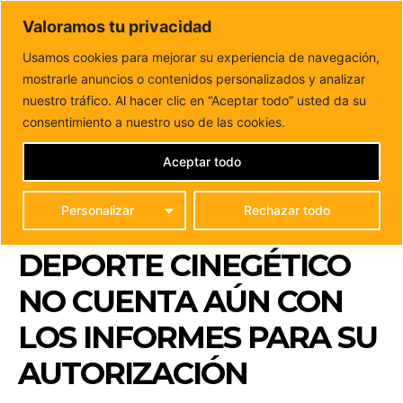
DUNAS FM
Valoramos tu privacidad
Tu informacion de forma cercana
Usamos cookies para mejorar su experiencia de navegación,
mostrarle anuncios o contenidos personalizados y analizar
Inicio
FUERTEVENTURA
La Consejería de Caza comunica
que el Campeonato Social de este deporte...
nuestro tráfico. Al hacer clic en “Aceptar todo” usted da su
LA CONSEJERÍA DE
consentimiento a nuestro uso de las cookies.
CAZA COMUNICA QUE
Aceptar todo
EL CAMPEONATO
Personalizar
Rechazar todo
SOCIAL DE ESTE
DEPORTE CINEGÉTICO
NO CUENTA AÚN CON
LOS INFORMES PARA SU
AUTORIZACIÓN