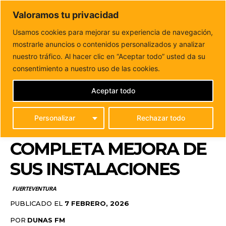
DUNAS FM
Valoramos tu privacidad
Tu informacion de forma cercana
Usamos cookies para mejorar su experiencia de navegación,
mostrarle anuncios o contenidos personalizados y analizar
Inicio
FUERTEVENTURA
La Estación Biológica de La Oliva
recupera su actividad tras una completa...
nuestro tráfico. Al hacer clic en “Aceptar todo” usted da su
LA ESTACIÓN
consentimiento a nuestro uso de las cookies.
BIOLÓGICA DE LA OLIVA
Aceptar todo
RECUPERA SU
Personalizar
Rechazar todo
ACTIVIDAD TRAS UNA
COMPLETA MEJORA DE
SUS INSTALACIONES
FUERTEVENTURA
PUBLICADO EL
7 FEBRERO, 2026
POR
DUNAS FM