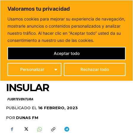
DUNAS FM
Valoramos tu privacidad
Tu informacion de forma cercana
Usamos cookies para mejorar su experiencia de navegación,
mostrarle anuncios o contenidos personalizados y analizar
Inicio
FUERTEVENTURA
La gestión de residuos y
reciclaje centran el último Consejo de Gobierno...
nuestro tráfico. Al hacer clic en “Aceptar todo” usted da su
LA GESTIÓN DE
consentimiento a nuestro uso de las cookies.
RESIDUOS Y RECICLAJE
Aceptar todo
CENTRAN EL ÚLTIMO
Personalizar
Rechazar todo
CONSEJO DE GOBIERNO
INSULAR
FUERTEVENTURA
PUBLICADO EL
16 FEBRERO, 2023
POR
DUNAS FM