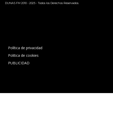
DUNAS FM 2010 - 2025 - Todos los Derechos Reservados.
[contact-form-7 id="13ac01f" title="Formulario de contacto
1"]
Política de privacidad
Politica de cookies
PUBLICIDAD