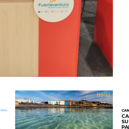
CAN
CA
SU
PA