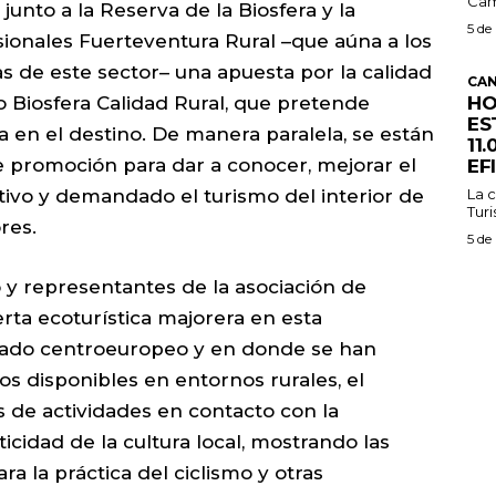
Cam
junto a la Reserva de la Biosfera y la
5 de
ionales Fuerteventura Rural –que aúna a los
s de este sector– una apuesta por la calidad
CAN
HO
o Biosfera Calidad Rural, que pretende
ES
ca en el destino. De manera paralela, se están
11
 promoción para dar a conocer, mejorar el
EF
La c
tivo y demandado el turismo del interior de
Turi
res.
5 de
 y representantes de la asociación de
rta ecoturística majorera en esta
rcado centroeuropeo y en donde se han
s disponibles en entornos rurales, el
s de actividades en contacto con la
icidad de la cultura local, mostrando las
ra la práctica del ciclismo y otras