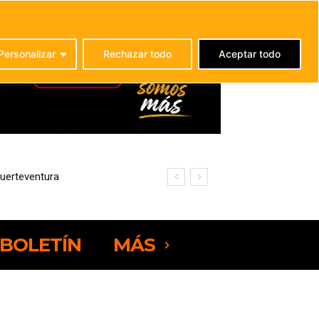
C
21.9
La Oliva
Personalizar
Rechazar todo
Aceptar todo
uerteventura
ficiencia energética
BOLETÍN
MÁS