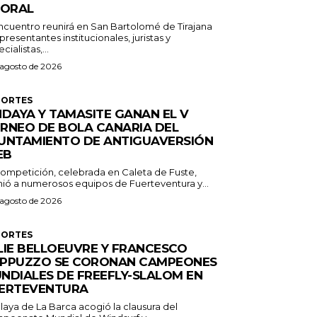
TORAL
encuentro reunirá en San Bartolomé de Tirajana
presentantes institucionales, juristas y
cialistas,...
 agosto de 2026
PORTES
NDAYA Y TAMASITE GANAN EL V
RNEO DE BOLA CANARIA DEL
UNTAMIENTO DE ANTIGUAVERSIÓN
EB
competición, celebrada en Caleta de Fuste,
nió a numerosos equipos de Fuerteventura y...
 agosto de 2026
PORTES
LIE BELLOEUVRE Y FRANCESCO
PPUZZO SE CORONAN CAMPEONES
NDIALES DE FREEFLY-SLALOM EN
ERTEVENTURA
laya de La Barca acogió la clausura del