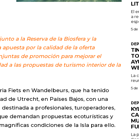
LI
El 
a re
espe
5 de
unto a la Reserva de la Biosfera y la
DE
apuesta por la calidad de la oferta
TI
TO
njuntas de promoción para mejorar el
AY
ad a las propuestas de turismo interior de la
W
La 
reu
5 de
ria Fiets en Wandelbeurs, que ha tenido
dad de Utrecht, en Países Bajos, con una
DE
destinada a profesionales, turoperadores,
KY
CA
 que demandan propuestas ecoturísticas y
MU
agníficas condiciones de la Isla para ello.
FU
La p