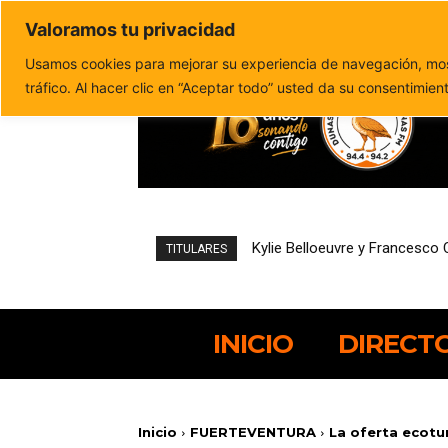
Valoramos tu privacidad
Política de privacidad
Politica de cookies
Usamos cookies para mejorar su experiencia de navegación, most
tráfico. Al hacer clic en “Aceptar todo” usted da su consentimien
Kylie Belloeuvre y Francesco
Hostelería podrá solicitar
TITULARES
INICIO
DIRECT
Inicio
FUERTEVENTURA
La oferta ecotur