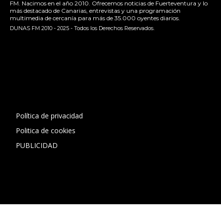
FM. Nacimos en el año 2010. Ofrecemos noticias de Fuerteventura y lo
más destacado de Canarias, entrevistas y una programación
multimedia de cercanía para más de 35.000 oyentes diarios.
DUNAS FM 2010 - 2025 - Todos los Derechos Reservados.
[contact-form-7 id="13ac01f" title="Formulario de contacto
1"]
Política de privacidad
Politica de cookies
PUBLICIDAD