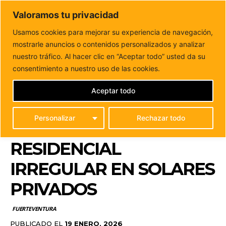
DUNAS FM
Valoramos tu privacidad
Tu informacion de forma cercana
Usamos cookies para mejorar su experiencia de navegación,
mostrarle anuncios o contenidos personalizados y analizar
Inicio
FUERTEVENTURA
La Oliva actúa en El Cotillo para
frenar la degradación ambiental y...
nuestro tráfico. Al hacer clic en “Aceptar todo” usted da su
LA OLIVA ACTÚA EN EL
consentimiento a nuestro uso de las cookies.
COTILLO PARA FRENAR
Aceptar todo
LA DEGRADACIÓN
Personalizar
Rechazar todo
AMBIENTAL Y EL USO
RESIDENCIAL
IRREGULAR EN SOLARES
PRIVADOS
FUERTEVENTURA
PUBLICADO EL
19 ENERO, 2026