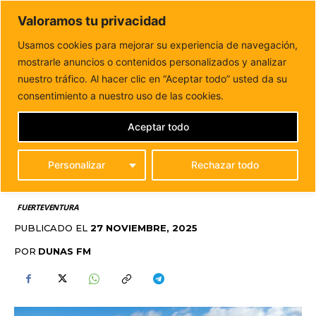
DUNAS FM
Valoramos tu privacidad
Tu informacion de forma cercana
Usamos cookies para mejorar su experiencia de navegación,
mostrarle anuncios o contenidos personalizados y analizar
Inicio
FUERTEVENTURA
La Oliva cede suelo para
construir un tercer instituto en el municipio
nuestro tráfico. Al hacer clic en “Aceptar todo” usted da su
LA OLIVA CEDE SUELO
consentimiento a nuestro uso de las cookies.
PARA CONSTRUIR UN
Aceptar todo
TERCER INSTITUTO EN
Personalizar
Rechazar todo
EL MUNICIPIO
FUERTEVENTURA
PUBLICADO EL
27 NOVIEMBRE, 2025
POR
DUNAS FM