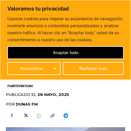
DUNAS FM
Valoramos tu privacidad
Tu informacion de forma cercana
Usamos cookies para mejorar su experiencia de navegación,
mostrarle anuncios o contenidos personalizados y analizar
Inicio
FUERTEVENTURA
La Oliva inaugura un puesto de
primeros auxilios en la isla de...
nuestro tráfico. Al hacer clic en “Aceptar todo” usted da su
LA OLIVA INAUGURA UN
consentimiento a nuestro uso de las cookies.
PUESTO DE PRIMEROS
Aceptar todo
AUXILIOS EN LA ISLA DE
Personalizar
Rechazar todo
LOBOS
FUERTEVENTURA
PUBLICADO EL
28 MAYO, 2025
POR
DUNAS FM