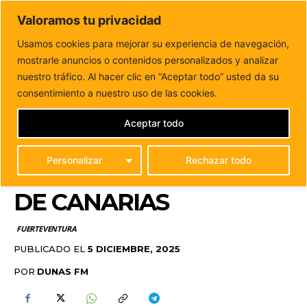
DUNAS FM
Valoramos tu privacidad
Tu informacion de forma cercana
Usamos cookies para mejorar su experiencia de navegación,
mostrarle anuncios o contenidos personalizados y analizar
Inicio
FUERTEVENTURA
La sombrerería tradicional
majorera se luce en la Feria de Artesanía de...
nuestro tráfico. Al hacer clic en “Aceptar todo” usted da su
LA SOMBRERERÍA
consentimiento a nuestro uso de las cookies.
TRADICIONAL
Aceptar todo
MAJORERA SE LUCE EN
Personalizar
Rechazar todo
LA FERIA DE ARTESANÍA
DE CANARIAS
FUERTEVENTURA
PUBLICADO EL
5 DICIEMBRE, 2025
POR
DUNAS FM