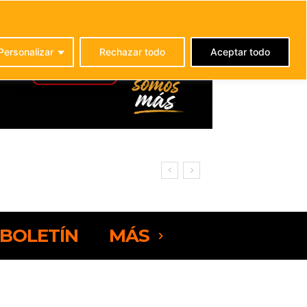
C
22.8
La Oliva
Personalizar
Rechazar todo
Aceptar todo
 Fuerteventura
BOLETÍN
MÁS