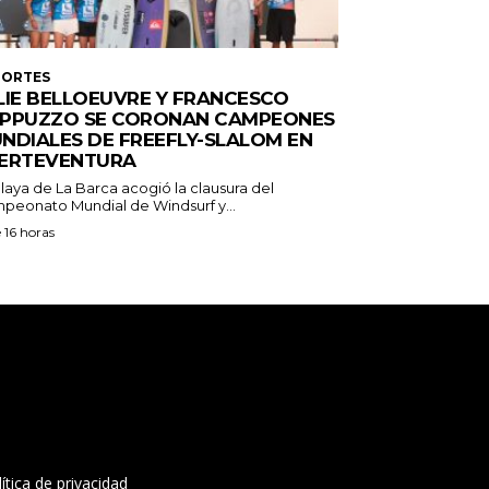
PORTES
LIE BELLOEUVRE Y FRANCESCO
PPUZZO SE CORONAN CAMPEONES
NDIALES DE FREEFLY-SLALOM EN
ERTEVENTURA
laya de La Barca acogió la clausura del
peonato Mundial de Windsurf y...
 16 horas
tact-form-7 id="13ac01f" title="Formulario de
acto 1"]
ítica de privacidad