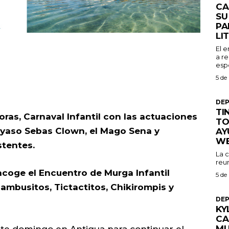
CA
SU
PA
LI
El 
a re
espe
5 de
DE
TI
ras, Carnaval Infantil con las actuaciones
TO
payaso Sebas Clown, el Mago Sena y
AY
W
stentes.
La 
reu
 acoge el Encuentro de Murga Infantil
5 de
ambusitos, Tictactitos, Chikirompis y
DE
KY
CA
MU
este domingo en Antigua para continuar el