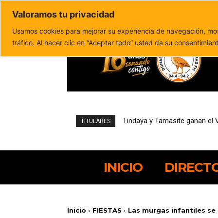
Valoramos tu privacidad
Política de privacidad
Politica de cookies
Usamos cookies para mejorar su experiencia de navegación, most
tráfico. Al hacer clic en “Aceptar todo” usted da su consentimien
Tindaya y Tamasite ganan el 
Kylie Belloeuvre y France
TITULARES
INICIO
DIRECT
Inicio
FIESTAS
Las murgas infantiles se