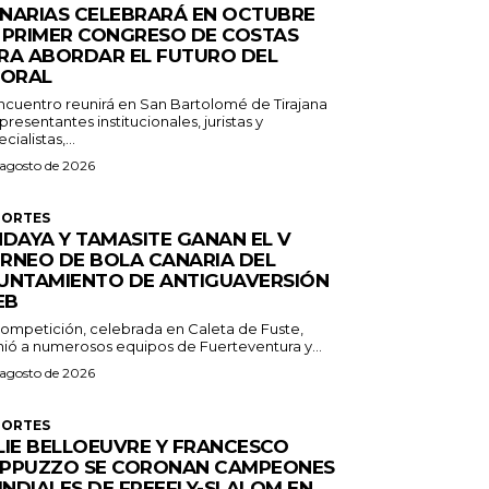
NARIAS CELEBRARÁ EN OCTUBRE
 PRIMER CONGRESO DE COSTAS
RA ABORDAR EL FUTURO DEL
TORAL
encuentro reunirá en San Bartolomé de Tirajana
presentantes institucionales, juristas y
cialistas,...
 agosto de 2026
PORTES
NDAYA Y TAMASITE GANAN EL V
RNEO DE BOLA CANARIA DEL
UNTAMIENTO DE ANTIGUAVERSIÓN
EB
competición, celebrada en Caleta de Fuste,
nió a numerosos equipos de Fuerteventura y...
 agosto de 2026
PORTES
LIE BELLOEUVRE Y FRANCESCO
PPUZZO SE CORONAN CAMPEONES
NDIALES DE FREEFLY-SLALOM EN