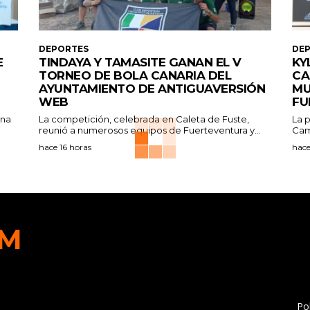
DEPORTES
DE
E
TINDAYA Y TAMASITE GANAN EL V
KY
TORNEO DE BOLA CANARIA DEL
CA
AYUNTAMIENTO DE ANTIGUAVERSIÓN
MU
WEB
FU
ana
La competición, celebrada en Caleta de Fuste,
La p
reunió a numerosos equipos de Fuerteventura y...
Cam
hace 16 horas
hace
FM
[con
cont
Pol