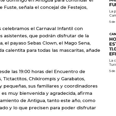
FU
 Fuste, señala el concejal de Festejos,
La p
Cam
5 de
 celebramos el Carnaval Infantil con
CAN
 asistentes, que podrán disfrutar de la
HO
a, el payaso Sebas Clown, el Mago Sena,
ES
11
 calentita para todas las mascaritas, añade
EF
La c
Turi
5 de
desde las 19:00 horas del Encuentro de
 Tictactitos, Chikirompis y Garabatos,
 pequeñas, sus familiares y coordinadores
e es muy bienvenida y agradecida, afirma
ntamiento de Antigua, tanto este año, como
ado y lo que precisen para poder disfrutar