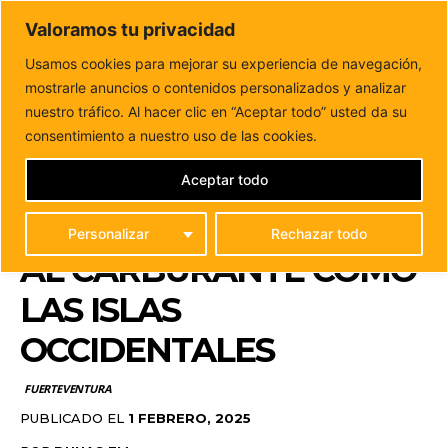
DUNAS FM
Valoramos tu privacidad
Tu informacion de forma cercana
Usamos cookies para mejorar su experiencia de navegación,
mostrarle anuncios o contenidos personalizados y analizar
Inicio
FUERTEVENTURA
Lola García celebra que
Fuerteventura reciba bonificación al carburante como las
nuestro tráfico. Al hacer clic en “Aceptar todo” usted da su
islas...
consentimiento a nuestro uso de las cookies.
LOLA GARCÍA CELEBRA
QUE FUERTEVENTURA
Aceptar todo
RECIBA BONIFICACIÓN
Personalizar
Rechazar todo
AL CARBURANTE COMO
LAS ISLAS
OCCIDENTALES
FUERTEVENTURA
PUBLICADO EL
1 FEBRERO, 2025