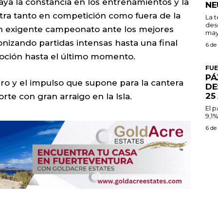
ya la constancia en los entrenamientos y la
NE
ra tanto en competición como fuera de la
La 
des
 un exigente campeonato ante los mejores
may
onizando partidas intensas hasta una final
6 de
ción hasta el último momento.
FU
PÁ
gro y el impulso que supone para la cantera
DE
25
rte con gran arraigo en la Isla.
El 
9,1%
6 de