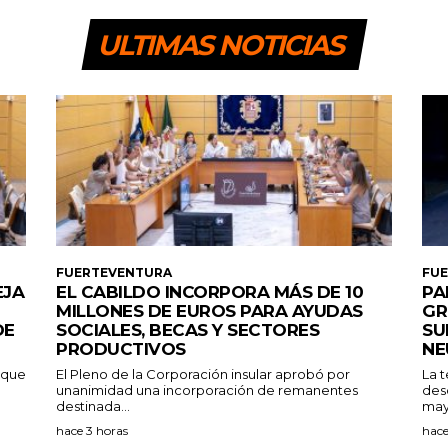
ULTIMAS NOTICIAS
FUERTEVENTURA
FU
EJA
EL CABILDO INCORPORA MÁS DE 10
PA
MILLONES DE EUROS PARA AYUDAS
GR
DE
SOCIALES, BECAS Y SECTORES
SU
PRODUCTIVOS
NE
a que
El Pleno de la Corporación insular aprobó por
La 
unanimidad una incorporación de remanentes
des
destinada...
may
hace 3 horas
hace