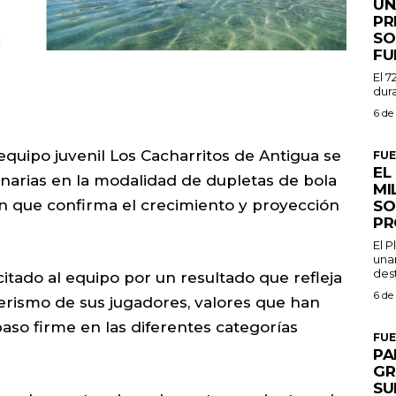
UN
PR
SO
FU
El 7
dura
6 de
equipo juvenil Los Cacharritos de Antigua se
FU
EL
rias en la modalidad de dupletas de bola
MI
ón que confirma el crecimiento y proyección
SO
PR
El 
una
dest
itado al equipo por un resultado que refleja
6 de
añerismo de sus jugadores, valores que han
aso firme en las diferentes categorías
FU
PA
GR
SU