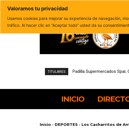
Valoramos tu privacidad
Política de privacidad
Politica de cookies
Usamos cookies para mejorar su experiencia de navegación, most
tráfico. Al hacer clic en “Aceptar todo” usted da su consentimien
Pájara reduce un 21,4% el de
TITULARES
INICIO
DIRECT
Inicio
DEPORTES
Los Cacharritos de An