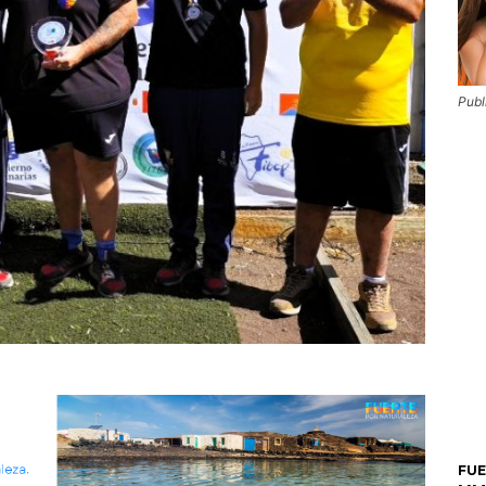
Publ
FU