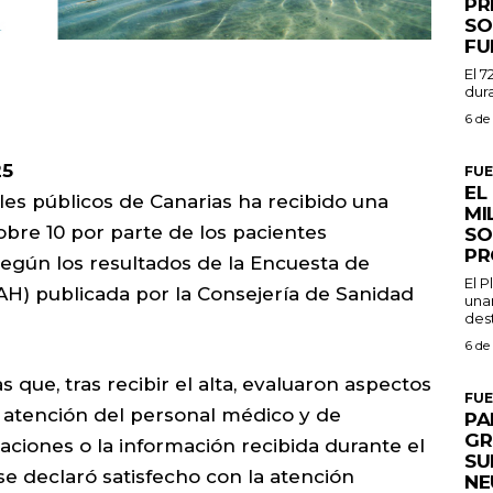
PR
SO
FU
El 7
dura
6 de
25
FU
EL
ales públicos de Canarias ha recibido una
MI
obre 10 por parte de los pacientes
SO
PR
según los resultados de la Encuesta de
El 
ESAH) publicada por la Consejería de Sanidad
una
dest
6 de
s que, tras recibir el alta, evaluaron aspectos
FU
la atención del personal médico y de
PA
GR
laciones o la información recibida durante el
SU
 se declaró satisfecho con la atención
NE