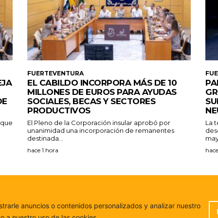
FUERTEVENTURA
FU
EJA
EL CABILDO INCORPORA MÁS DE 10
PA
MILLONES DE EUROS PARA AYUDAS
GR
DE
SOCIALES, BECAS Y SECTORES
SU
PRODUCTIVOS
NE
a que
El Pleno de la Corporación insular aprobó por
La 
unanimidad una incorporación de remanentes
des
destinada...
may
hace 1 hora
hace