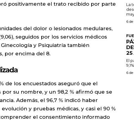
ró positivamente el trato recibido por parte
La 
des
may
6 de
 unidades del dolor o lesionados medulares,
FU
9,06), seguidos por los servicios médicos
PÁ
a, Ginecología y Psiquiatría también
DE
25
, por encima del 8.
El 
9,1%
lizada
6 de
4 % de los encuestados aseguró que el
os por su nombre, y un 98,2 % afirmó que se
ancia. Además, el 96,7 % indicó haber
 evolución y pruebas médicas, y casi el 90 %
y comprender el consentimiento informado