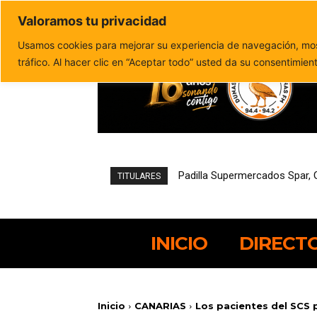
Valoramos tu privacidad
Política de privacidad
Politica de cookies
Usamos cookies para mejorar su experiencia de navegación, most
tráfico. Al hacer clic en “Aceptar todo” usted da su consentimien
Pájara reduce un 21,4% el de
TITULARES
INICIO
DIRECT
Inicio
CANARIAS
Los pacientes del SCS p