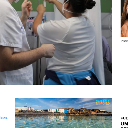
Publ
FU
UN