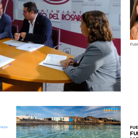
Publ
FU
FU