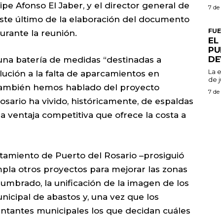
pe Afonso El Jaber, y el director general de
7 de
este último de la elaboración del documento
FU
urante la reunión.
EL
PU
DE
una batería de medidas “destinadas a
La 
lución a la falta de aparcamientos en
de j
 también hemos hablado del proyecto
7 de
osario ha vivido, históricamente, de espaldas
 ventaja competitiva que ofrece la costa a
amiento de Puerto del Rosario –prosiguió
pla otros proyectos para mejorar las zonas
lumbrado, la unificación de la imagen de los
nicipal de abastos y, una vez que los
entantes municipales los que decidan cuáles