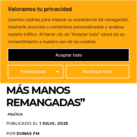
DUNAS FM
Valoramos tu privacidad
Tu informacion de forma cercana
Usamos cookies para mejorar su experiencia de navegación,
mostrarle anuncios o contenidos personalizados y analizar
Inicio
POLÍTICA
María Franco (CC): “Puerto del Rosario
necesita menos titulares huecos y más...
nuestro tráfico. Al hacer clic en “Aceptar todo” usted da su
MARÍA FRANCO (CC):
consentimiento a nuestro uso de las cookies.
“PUERTO DEL ROSARIO
Aceptar todo
NECESITA MENOS
Personalizar
Rechazar todo
TITULARES HUECOS Y
MÁS MANOS
REMANGADAS”
POLÍTICA
PUBLICADO EL
1 JULIO, 2025
POR
DUNAS FM