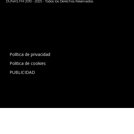
DUNAS FM 2010 - 2025 - Todos los Derechos Reservados.
[contact-form-7 id="13ac01f" title="Formulario de contacto
1"]
Política de privacidad
Politica de cookies
PUBLICIDAD