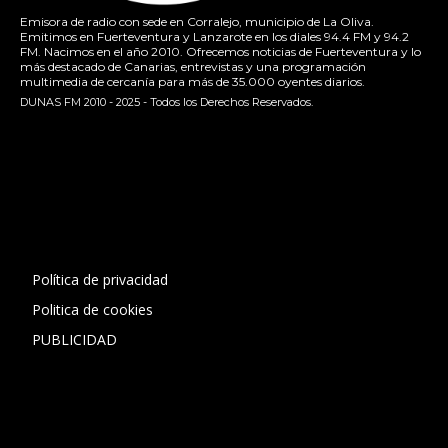
Emisora de radio con sede en Corralejo, municipio de La Oliva.
Emitimos en Fuerteventura y Lanzarote en los diales 94.4 FM y 94.2
FM. Nacimos en el año 2010. Ofrecemos noticias de Fuerteventura y lo
más destacado de Canarias, entrevistas y una programación
multimedia de cercanía para más de 35.000 oyentes diarios.
DUNAS FM 2010 - 2025 - Todos los Derechos Reservados.
[contact-form-7 id="13ac01f" title="Formulario de contacto
1"]
Política de privacidad
Politica de cookies
PUBLICIDAD