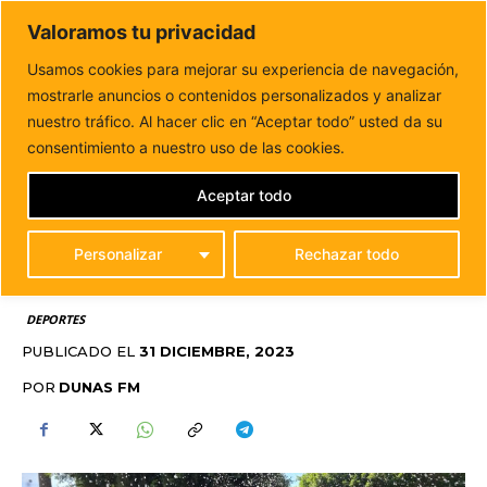
DUNAS FM
Valoramos tu privacidad
Tu informacion de forma cercana
Usamos cookies para mejorar su experiencia de navegación,
mostrarle anuncios o contenidos personalizados y analizar
Inicio
DEPORTES
Más de 300 participantes en la I San
Silvestre Antigua 2023
nuestro tráfico. Al hacer clic en “Aceptar todo” usted da su
MÁS DE 300
consentimiento a nuestro uso de las cookies.
PARTICIPANTES EN LA I
Aceptar todo
SAN SILVESTRE
Personalizar
Rechazar todo
ANTIGUA 2023
DEPORTES
PUBLICADO EL
31 DICIEMBRE, 2023
POR
DUNAS FM