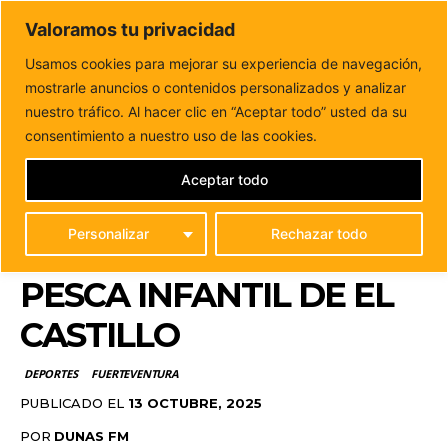
DUNAS FM
Valoramos tu privacidad
Tu informacion de forma cercana
Usamos cookies para mejorar su experiencia de navegación,
mostrarle anuncios o contenidos personalizados y analizar
Inicio
DEPORTES
Más de una treintena de niños y niñas
participaron en el XX...
nuestro tráfico. Al hacer clic en “Aceptar todo” usted da su
MÁS DE UNA
consentimiento a nuestro uso de las cookies.
TREINTENA DE NIÑOS Y
Aceptar todo
NIÑAS PARTICIPARON
Personalizar
Rechazar todo
EN EL XX TORNEO DE
PESCA INFANTIL DE EL
CASTILLO
DEPORTES
FUERTEVENTURA
PUBLICADO EL
13 OCTUBRE, 2025
POR
DUNAS FM