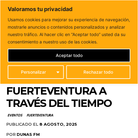
DUNAS FM
Valoramos tu privacidad
Tu informacion de forma cercana
Usamos cookies para mejorar su experiencia de navegación,
mostrarle anuncios o contenidos personalizados y analizar
Inicio
EVENTOS
“Paisajes con historia”: una invitación a
recorrer Fuerteventura a través del tiempo
nuestro tráfico. Al hacer clic en “Aceptar todo” usted da su
“PAISAJES CON
consentimiento a nuestro uso de las cookies.
HISTORIA”: UNA
Aceptar todo
INVITACIÓN A
Personalizar
Rechazar todo
RECORRER
FUERTEVENTURA A
TRAVÉS DEL TIEMPO
EVENTOS
FUERTEVENTURA
PUBLICADO EL
8 AGOSTO, 2025
POR
DUNAS FM