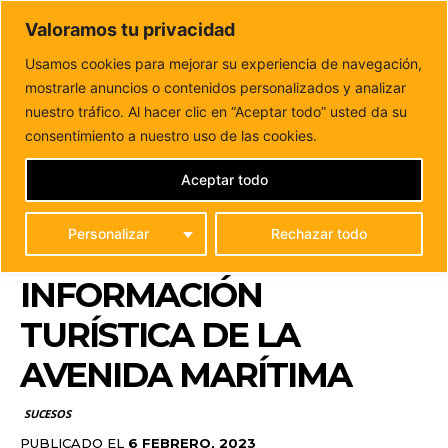
DUNAS FM
Valoramos tu privacidad
Tu informacion de forma cercana
Usamos cookies para mejorar su experiencia de navegación,
mostrarle anuncios o contenidos personalizados y analizar
Inicio
SUCESOS
Puerto del Rosario condena los actos
vandálicos a la pantalla digital con...
nuestro tráfico. Al hacer clic en “Aceptar todo” usted da su
PUERTO DEL ROSARIO
consentimiento a nuestro uso de las cookies.
CONDENA LOS ACTOS
Aceptar todo
VANDÁLICOS A LA
Personalizar
Rechazar todo
PANTALLA DIGITAL CON
INFORMACIÓN
TURÍSTICA DE LA
AVENIDA MARÍTIMA
SUCESOS
PUBLICADO EL
6 FEBRERO, 2023