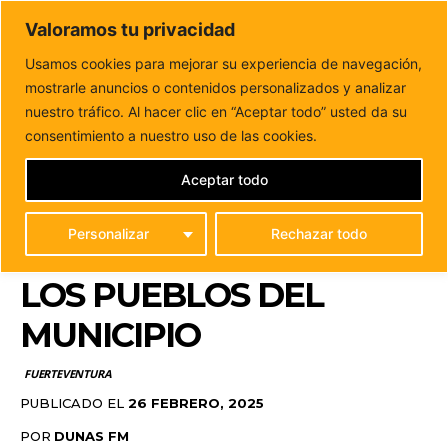
DUNAS FM
Valoramos tu privacidad
Tu informacion de forma cercana
Usamos cookies para mejorar su experiencia de navegación,
mostrarle anuncios o contenidos personalizados y analizar
Inicio
FUERTEVENTURA
Puerto del Rosario impulsa la
creación y rehabilitación de muros de piedra...
nuestro tráfico. Al hacer clic en “Aceptar todo” usted da su
PUERTO DEL ROSARIO
consentimiento a nuestro uso de las cookies.
IMPULSA LA CREACIÓN
Aceptar todo
Y REHABILITACIÓN DE
Personalizar
Rechazar todo
MUROS DE PIEDRA EN
LOS PUEBLOS DEL
MUNICIPIO
FUERTEVENTURA
PUBLICADO EL
26 FEBRERO, 2025
POR
DUNAS FM