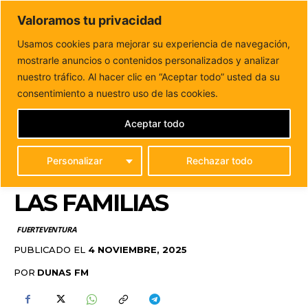
DUNAS FM
Valoramos tu privacidad
Tu informacion de forma cercana
Usamos cookies para mejorar su experiencia de navegación,
mostrarle anuncios o contenidos personalizados y analizar
Inicio
FUERTEVENTURA
Puerto del Rosario reactiva el
servicio de apoyo psicosocial para la infancia...
nuestro tráfico. Al hacer clic en “Aceptar todo” usted da su
PUERTO DEL ROSARIO
consentimiento a nuestro uso de las cookies.
REACTIVA EL SERVICIO
Aceptar todo
DE APOYO PSICOSOCIAL
Personalizar
Rechazar todo
PARA LA INFANCIA Y
LAS FAMILIAS
FUERTEVENTURA
PUBLICADO EL
4 NOVIEMBRE, 2025
POR
DUNAS FM