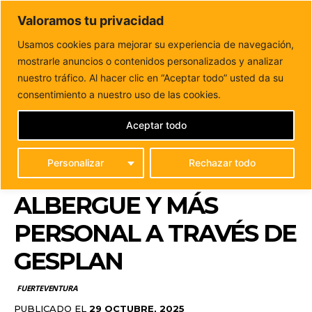
DUNAS FM
Valoramos tu privacidad
Tu informacion de forma cercana
Usamos cookies para mejorar su experiencia de navegación,
mostrarle anuncios o contenidos personalizados y analizar
Inicio
FUERTEVENTURA
Puerto del Rosario refuerza el
bienestar animal con mejoras en el albergue...
nuestro tráfico. Al hacer clic en “Aceptar todo” usted da su
PUERTO DEL ROSARIO
consentimiento a nuestro uso de las cookies.
REFUERZA EL
Aceptar todo
BIENESTAR ANIMAL
Personalizar
Rechazar todo
CON MEJORAS EN EL
ALBERGUE Y MÁS
PERSONAL A TRAVÉS DE
GESPLAN
FUERTEVENTURA
PUBLICADO EL
29 OCTUBRE, 2025