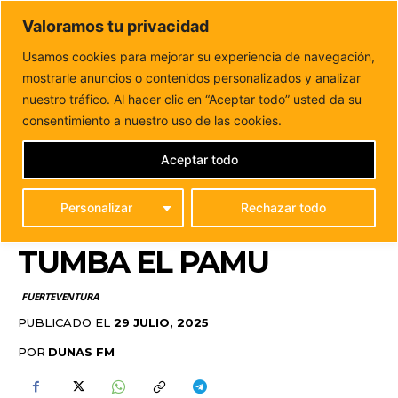
DUNAS FM
Valoramos tu privacidad
Tu informacion de forma cercana
Usamos cookies para mejorar su experiencia de navegación,
mostrarle anuncios o contenidos personalizados y analizar
Inicio
FUERTEVENTURA
Puerto del Rosario refuerza la
protección de La Cornisa Norte y tumba...
nuestro tráfico. Al hacer clic en “Aceptar todo” usted da su
PUERTO DEL ROSARIO
consentimiento a nuestro uso de las cookies.
REFUERZA LA
Aceptar todo
PROTECCIÓN DE LA
Personalizar
Rechazar todo
CORNISA NORTE Y
TUMBA EL PAMU
FUERTEVENTURA
PUBLICADO EL
29 JULIO, 2025
POR
DUNAS FM