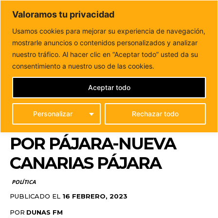
DUNAS FM
Valoramos tu privacidad
Tu informacion de forma cercana
Usamos cookies para mejorar su experiencia de navegación,
mostrarle anuncios o contenidos personalizados y analizar
Inicio
POLÍTICA
Rafael Perdomo Betancor, candidato a la
alcaldía de Pájara por Juntos Por...
nuestro tráfico. Al hacer clic en “Aceptar todo” usted da su
RAFAEL PERDOMO
consentimiento a nuestro uso de las cookies.
BETANCOR, CANDIDATO
Aceptar todo
A LA ALCALDÍA DE
Personalizar
Rechazar todo
PÁJARA POR JUNTOS
POR PÁJARA-NUEVA
CANARIAS PÁJARA
POLÍTICA
PUBLICADO EL
16 FEBRERO, 2023
POR
DUNAS FM