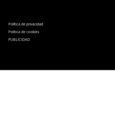
[contact-form-7 id="13ac01f" title="Formulario de contacto
1"]
Política de privacidad
Politica de cookies
PUBLICIDAD