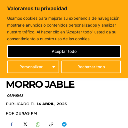
DUNAS FM
Valoramos tu privacidad
Tu informacion de forma cercana
Usamos cookies para mejorar su experiencia de navegación,
mostrarle anuncios o contenidos personalizados y analizar
Inicio
CANARIAS
Sanidad destina más de 186.000 euros a
la renovación del Centro de...
nuestro tráfico. Al hacer clic en “Aceptar todo” usted da su
SANIDAD DESTINA MÁS
consentimiento a nuestro uso de las cookies.
DE 186.000 EUROS A LA
Aceptar todo
RENOVACIÓN DEL
Personalizar
Rechazar todo
CENTRO DE SALUD DE
MORRO JABLE
CANARIAS
PUBLICADO EL
14 ABRIL, 2025
POR
DUNAS FM