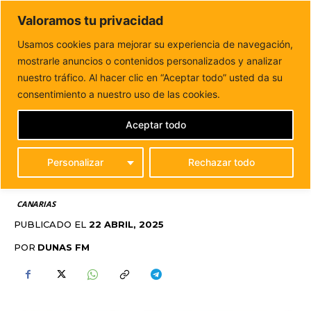
DUNAS FM
Valoramos tu privacidad
Tu informacion de forma cercana
Usamos cookies para mejorar su experiencia de navegación,
mostrarle anuncios o contenidos personalizados y analizar
Inicio
CANARIAS
Últimos días para inscribirse en la
Escuela de Arte Fuerteventura
nuestro tráfico. Al hacer clic en “Aceptar todo” usted da su
ÚLTIMOS DÍAS PARA
consentimiento a nuestro uso de las cookies.
INSCRIBIRSE EN LA
Aceptar todo
ESCUELA DE ARTE
Personalizar
Rechazar todo
FUERTEVENTURA
CANARIAS
PUBLICADO EL
22 ABRIL, 2025
POR
DUNAS FM