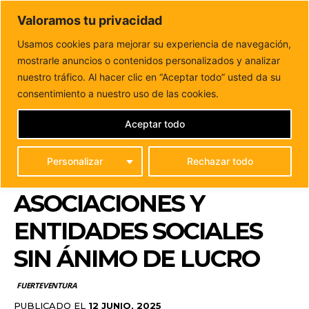
DUNAS FM
Valoramos tu privacidad
Tu informacion de forma cercana
Usamos cookies para mejorar su experiencia de navegación,
mostrarle anuncios o contenidos personalizados y analizar
Inicio
FUERTEVENTURA
Últimos días para solicitar las
subvenciones de Antigua para asociaciones y entidades...
nuestro tráfico. Al hacer clic en “Aceptar todo” usted da su
ÚLTIMOS DÍAS PARA
consentimiento a nuestro uso de las cookies.
SOLICITAR LAS
Aceptar todo
SUBVENCIONES DE
Personalizar
Rechazar todo
ANTIGUA PARA
ASOCIACIONES Y
ENTIDADES SOCIALES
SIN ÁNIMO DE LUCRO
FUERTEVENTURA
PUBLICADO EL
12 JUNIO, 2025