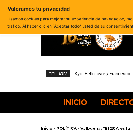
Valoramos tu privacidad
Política de privacidad
Politica de cookies
Usamos cookies para mejorar su experiencia de navegación, most
tráfico. Al hacer clic en “Aceptar todo” usted da su consentimien
Kylie Belloeuvre y Francesco C
Hostelería podrá solicitar de
TITULARES
INICIO
DIRECT
Inicio
POLÍTICA
Valbuena: “El 20A es la 