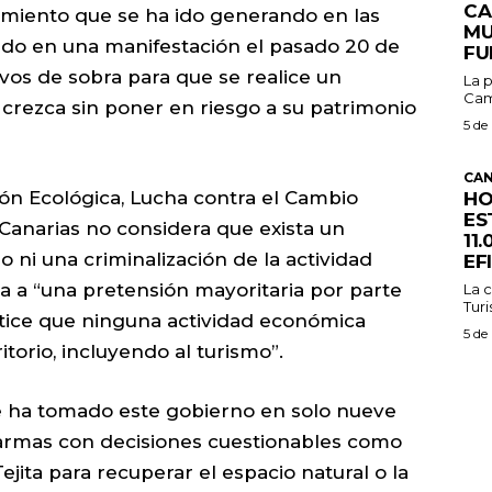
CA
imiento que se ha ido generando en las
MU
do en una manifestación el pasado 20 de
FU
ivos de sobra para que se realice un
La p
Cam
crezca sin poner en riesgo a su patrimonio
5 de
CAN
ón Ecológica, Lucha contra el Cambio
HO
ES
Canarias no considera que exista un
11
o ni una criminalización de la actividad
EF
nta a “una pretensión mayoritaria por parte
La c
Turi
ntice que ninguna actividad económica
5 de
torio, incluyendo al turismo”.
e ha tomado este gobierno en solo nueve
larmas con decisiones cuestionables como
jita para recuperar el espacio natural o la