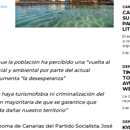
CAN
CA
SU
PA
LI
El 
a re
espe
5 de
e la población ha percibido una “vuelta al
DE
ial y ambiental por parte del actual
TI
TO
 aumenta “la desesperanza”
AY
W
haya turismofobia ni criminalización del
La 
reu
ón mayoritaria de que se garantice que
5 de
 dañar nuestro territorio”
DE
ma de Canarias del Partido Socialista, José
KY