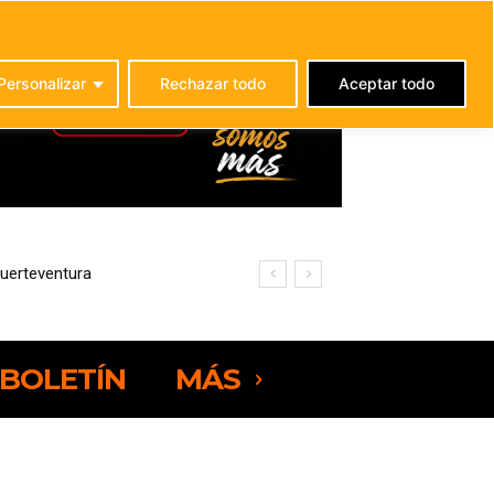
C
21.9
La Oliva
Personalizar
Rechazar todo
Aceptar todo
rteventura
ciencia energética
BOLETÍN
MÁS