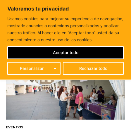
DUNAS FM
Valoramos tu privacidad
Tu informacion de forma cercana
Usamos cookies para mejorar su experiencia de navegación,
mostrarle anuncios o contenidos personalizados y analizar
Inicio
2024
Junio
ARCHIVOS MENSUALES:
nuestro tráfico. Al hacer clic en “Aceptar todo” usted da su
consentimiento a nuestro uso de las cookies.
JUNIO, 2024
Aceptar todo
Personalizar
Rechazar todo
EVENTOS