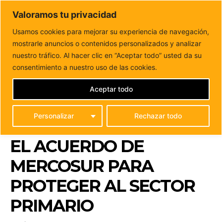
DUNAS FM
Valoramos tu privacidad
Tu informacion de forma cercana
Usamos cookies para mejorar su experiencia de navegación,
mostrarle anuncios o contenidos personalizados y analizar
Inicio
POLÍTICA
Coalición Canaria anuncia una estrategia
institucional contra el acuerdo de Mercosur para...
nuestro tráfico. Al hacer clic en “Aceptar todo” usted da su
COALICIÓN CANARIA
consentimiento a nuestro uso de las cookies.
ANUNCIA UNA
Aceptar todo
ESTRATEGIA
Personalizar
Rechazar todo
INSTITUCIONAL CONTRA
EL ACUERDO DE
MERCOSUR PARA
PROTEGER AL SECTOR
PRIMARIO