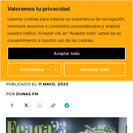
DUNAS FM
Valoramos tu privacidad
Tu informacion de forma cercana
Usamos cookies para mejorar su experiencia de navegación,
mostrarle anuncios o contenidos personalizados y analizar
Inicio
FUERTEVENTURA
Concluyen las Jornadas Técnicas
Formativas de FEAGA
nuestro tráfico. Al hacer clic en “Aceptar todo” usted da su
CONCLUYEN LAS
consentimiento a nuestro uso de las cookies.
JORNADAS TÉCNICAS
Aceptar todo
FORMATIVAS DE FEAGA
Personalizar
Rechazar todo
FUERTEVENTURA
PUBLICADO EL
11 MAYO, 2023
POR
DUNAS FM