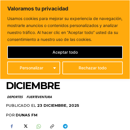
DUNAS FM
Valoramos tu privacidad
Tu informacion de forma cercana
Usamos cookies para mejorar su experiencia de navegación,
mostrarle anuncios o contenidos personalizados y analizar
Inicio
DEPORTES
Corralejo acoge una nueva edición de
la San Silvestre el próximo 28...
nuestro tráfico. Al hacer clic en “Aceptar todo” usted da su
CORRALEJO ACOGE UNA
consentimiento a nuestro uso de las cookies.
NUEVA EDICIÓN DE LA
Aceptar todo
SAN SILVESTRE EL
Personalizar
Rechazar todo
PRÓXIMO 28 DE
DICIEMBRE
DEPORTES
FUERTEVENTURA
PUBLICADO EL
23 DICIEMBRE, 2025
POR
DUNAS FM