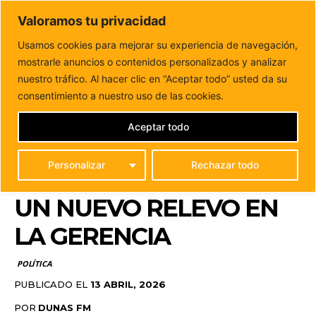
DUNAS FM
Valoramos tu privacidad
Tu informacion de forma cercana
Usamos cookies para mejorar su experiencia de navegación,
mostrarle anuncios o contenidos personalizados y analizar
Inicio
POLÍTICA
El PSOE denuncia “caos” en la gestión
sanitaria de Fuerteventura tras un...
nuestro tráfico. Al hacer clic en “Aceptar todo” usted da su
EL PSOE DENUNCIA
consentimiento a nuestro uso de las cookies.
“CAOS” EN LA GESTIÓN
Aceptar todo
SANITARIA DE
Personalizar
Rechazar todo
FUERTEVENTURA TRAS
UN NUEVO RELEVO EN
LA GERENCIA
POLÍTICA
PUBLICADO EL
13 ABRIL, 2026
POR
DUNAS FM