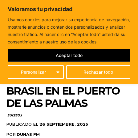
DUNAS FM
Valoramos tu privacidad
Tu informacion de forma cercana
Usamos cookies para mejorar su experiencia de navegación,
mostrarle anuncios o contenidos personalizados y analizar
Inicio
SUCESOS
Intervenidos 130 kilos de cocaína en un
contenedor procedente de Brasil en...
nuestro tráfico. Al hacer clic en “Aceptar todo” usted da su
INTERVENIDOS 130
consentimiento a nuestro uso de las cookies.
KILOS DE COCAÍNA EN
Aceptar todo
UN CONTENEDOR
Personalizar
Rechazar todo
PROCEDENTE DE
BRASIL EN EL PUERTO
DE LAS PALMAS
SUCESOS
PUBLICADO EL
26 SEPTIEMBRE, 2025
POR
DUNAS FM