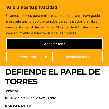
DUNAS FM
Valoramos tu privacidad
Tu informacion de forma cercana
Usamos cookies para mejorar su experiencia de navegación,
mostrarle anuncios o contenidos personalizados y analizar
Inicio
POLÍTICA
Kilian Sánchez acusa a Clavijo de
“politizar” la crisis del hantavirus y...
nuestro tráfico. Al hacer clic en “Aceptar todo” usted da su
KILIAN SÁNCHEZ ACUSA
consentimiento a nuestro uso de las cookies.
A CLAVIJO DE
Aceptar todo
“POLITIZAR” LA CRISIS
Personalizar
Rechazar todo
DEL HANTAVIRUS Y
DEFIENDE EL PAPEL DE
TORRES
POLÍTICA
PUBLICADO EL
15 MAYO, 2026
POR
DUNAS FM