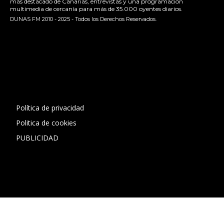
más destacado de Canarias, entrevistas y una programación
multimedia de cercanía para más de 35.000 oyentes diarios.
DUNAS FM 2010 - 2025 - Todos los Derechos Reservados.
[contact-form-7 id="13ac01f" title="Formulario de contacto
1"]
Política de privacidad
Politica de cookies
PUBLICIDAD