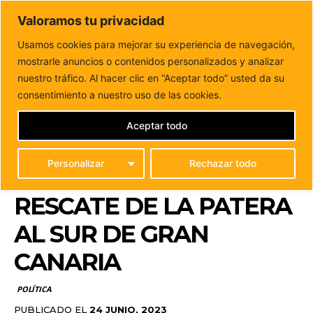
DUNAS FM
Valoramos tu privacidad
Tu informacion de forma cercana
Usamos cookies para mejorar su experiencia de navegación,
mostrarle anuncios o contenidos personalizados y analizar
Inicio
POLÍTICA
CC exige al Gobierno de Sánchez que dé
la cara para esclarecer...
nuestro tráfico. Al hacer clic en “Aceptar todo” usted da su
CC EXIGE AL GOBIERNO
consentimiento a nuestro uso de las cookies.
DE SÁNCHEZ QUE DÉ LA
Aceptar todo
CARA PARA
Personalizar
Rechazar todo
ESCLARECER EL
RESCATE DE LA PATERA
AL SUR DE GRAN
CANARIA
POLÍTICA
PUBLICADO EL
24 JUNIO, 2023