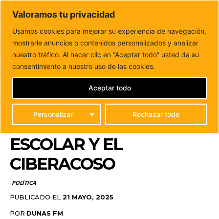
DUNAS FM
Valoramos tu privacidad
Tu informacion de forma cercana
Usamos cookies para mejorar su experiencia de navegación,
mostrarle anuncios o contenidos personalizados y analizar
Inicio
POLÍTICA
El PSOE de Puerto del Rosario reclama
medidas urgentes contra el acoso...
nuestro tráfico. Al hacer clic en “Aceptar todo” usted da su
EL PSOE DE PUERTO
consentimiento a nuestro uso de las cookies.
DEL ROSARIO RECLAMA
Aceptar todo
MEDIDAS URGENTES
Personalizar
Rechazar todo
CONTRA EL ACOSO
ESCOLAR Y EL
CIBERACOSO
POLÍTICA
PUBLICADO EL
21 MAYO, 2025
POR
DUNAS FM